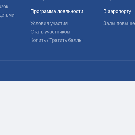
озок
Программа лояльности
В аэропорту
детьми
Условия участия
Залы повыше
Стать участником
Копить / Тратить баллы