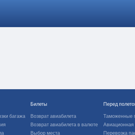
Билеты
Перед полет
зки багажа
Возврат авиабилета
Таможенные 
вия
Возврат авиабилета в валюте
Авиационная 
ла
Выбор места
Перевозка па